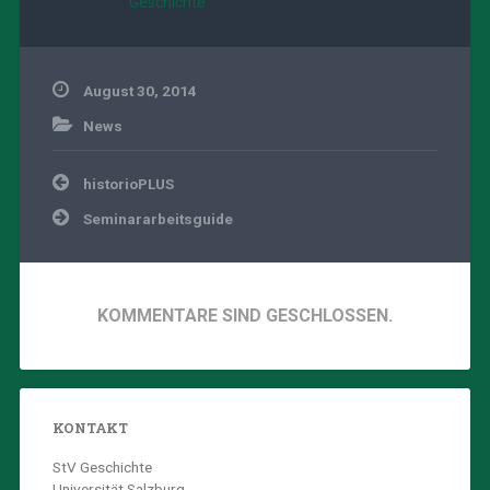
Geschichte
August 30, 2014
News
Beitragsnavigation
historioPLUS
Seminararbeitsguide
KOMMENTARE SIND GESCHLOSSEN.
KONTAKT
StV Geschichte
Universität Salzburg