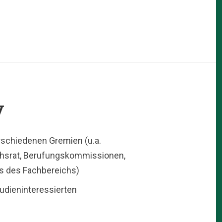
V
rschiedenen Gremien (u.a.
chsrat, Berufungskommissionen,
s des Fachbereichs)
udieninteressierten