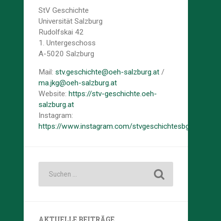
StV Geschichte
Universität Salzburg
Rudolfskai 42
1. Untergeschoss
A-5020 Salzburg
Mail:
stv.geschichte@oeh-salzburg.at
/
ma.jkg@oeh-salzburg.at
Website:
https://stv-geschichte.oeh-
salzburg.at
Instagram:
https://www.instagram.com/stvgeschichtesbg/
AKTUELLE BEITRÄGE