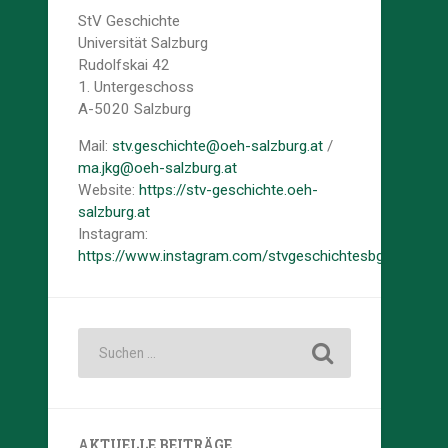
StV Geschichte
Universität Salzburg
Rudolfskai 42
1. Untergeschoss
A-5020 Salzburg
Mail:
stv.geschichte@oeh-salzburg.at
/
ma.jkg@oeh-salzburg.at
Website:
https://stv-geschichte.oeh-
salzburg.at
Instagram:
https://www.instagram.com/stvgeschichtesbg/
AKTUELLE BEITRÄGE