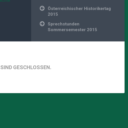
ichte
Beitragsnavigation
Österreichischer Historikertag
2015
Sprechstunden
Sommersemester 2015
SIND GESCHLOSSEN.