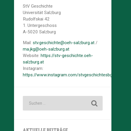
StV Geschichte
Universität Salzburg
Rudolfskai 42
1. Untergeschoss
A-5020 Salzburg
Mail:
stv.geschichte@oeh-salzburg.at
/
ma.jkg@oeh-salzburg.at
Website:
https://stv-geschichte.oeh-
salzburg.at
Instagram:
https://www.instagram.com/stvgeschichtesbg/
AKTUELLE BEITRÄGE