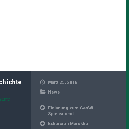
chichte
März 25, 2018
News
ichte
Beitragsnavigation
Einladung zum GesWi-
Spieleabend
Exkursion Marokko